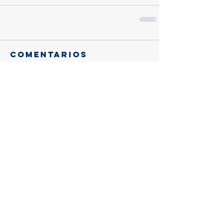
Comentarios
Escribir un comentario...
Entradas
recientes
Gracias, querido eusebio:
Trascendencia