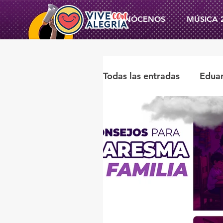
CONÓCENOS
MÚSICA 
Todas las entradas
Edua
Miguel Ángel Ortegan
Beatriz Flores De Alba
Vive con Alegría
na