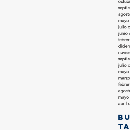
octub
septi
agost
mayo 
julio 
junio
febre
dicie
novie
septi
julio 
mayo 
marzo
febre
agost
mayo 
abril 
B
t