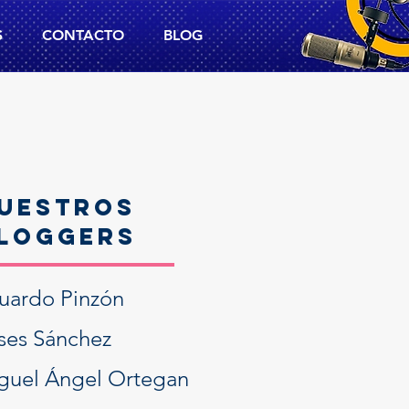
S
CONTACTO
BLOG
UESTROS
LOGGERS
uardo Pinzón
ises Sánchez
guel Ángel Ortegan