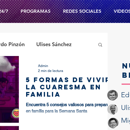
24/7
PROGRAMAS
REDES SOCIALES
VIDEO
rdo Pinzón
Ulises Sánchez
N
Admin
Psic. Enrique Pacheco
2 min de lectura
B
5 formas de vivir
la Cuaresma en
Evangelio Diario
familia
Ed
Encuentra 5 consejos valiosos para prepararte
Ul
en familia para la Semana Santa
vidad
Cuaresma
Mi