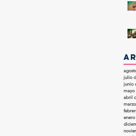
A
agost
julio 
junio
mayo 
abril 
marzo
febre
enero
dicie
novie