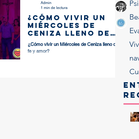
Ps
Admin
1 min de lectura
Be
¿Cómo vivir un
Miércoles de
Ev
Ceniza lleno de
fe y amor?
Vi
¿Cómo vivir un Miércoles de Ceniza lleno de
fe y amor?
na
Cu
En
re