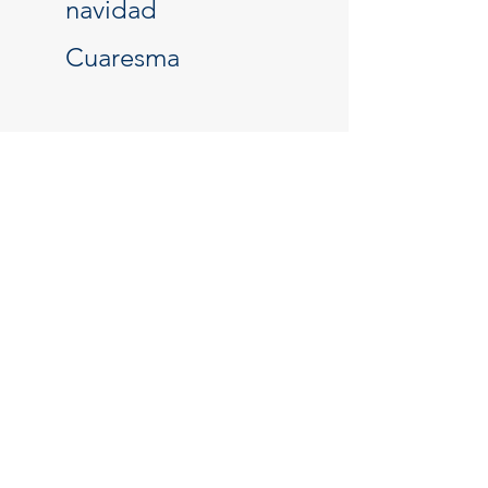
Vive con Alegría
navidad
Cuaresma
Entradas
recientes
EVANGELIO DIARIO: TIEMPO
ORDINARIO
EVANGELIO DIARIO: TIEMPO
ORDINARIO