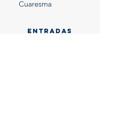
navidad
Cuaresma
Entradas
recientes
EVANGELIO DIARIO: TIEMPO
ORDINARIO
EVANGELIO DIARIO: TIEMPO
ORDINARIO
EVANGELIO DIARIO: TIEMPO
ORDINARIO