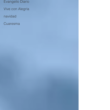
Evangelio Diario
Vive con Alegría
navidad
Cuaresma