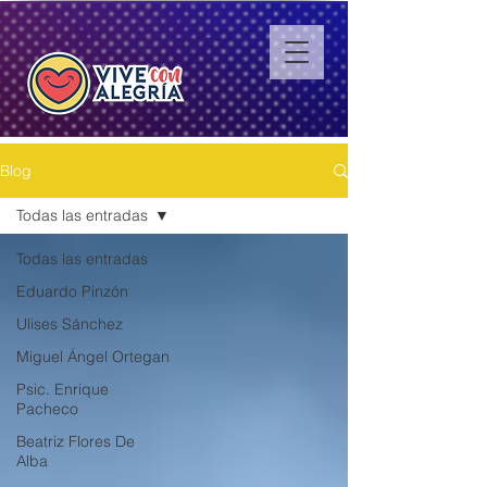
Blog
Todas las entradas
Todas las entradas
Eduardo Pinzón
Ulises Sánchez
Miguel Ángel Ortegan
Psic. Enrique
Pacheco
Beatriz Flores De
Alba