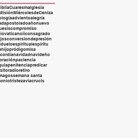
iblia
Cuaresma
Iglesia
Misión
MiércolesdeCeniza
ología
adviento
alegría
ad
apostolado
añonuevo
uesis
compromiso
iovaticanoii
consagrado
jos
conversion
depresión
l
duelo
espiritual
espíritu
a
hijopródigo
misa
icordia
navidad
navideño
oración
paciencia
quia
penitencia
predicar
sito
radio
retiro
smagos
semana santa
monio
tristeza
viacrucis