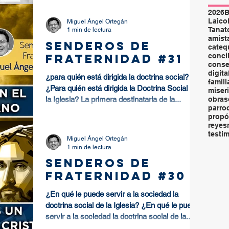
2026
B
Laico
Miguel Ángel Ortegán
Tanat
1 min de lectura
amist
SENDEROS DE
cateq
FRATERNIDAD #31
concil
conse
digita
¿para quién está dirigida la doctrina social?
famili
¿Para quién está dirigida la Doctrina Social de
miser
la Iglesia? La primera destinataria de la...
obras
parro
propó
reye
testi
Miguel Ángel Ortegán
1 min de lectura
SENDEROS DE
FRATERNIDAD #30
¿En qué le puede servir a la sociedad la
doctrina social de la Iglesia? ¿En qué le puede
servir a la sociedad la doctrina social de la...