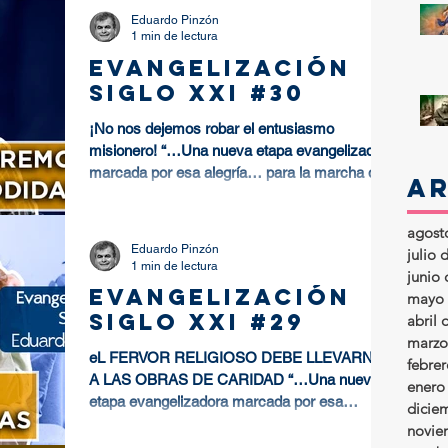
Eduardo Pinzón
1 min de lectura
EVANGELIZACIÓN
SIGLO XXI #30
¡No nos dejemos robar el entusiasmo
misionero! “…Una nueva etapa evangelizadora
marcada por esa alegría… para la marcha de
A
la Iglesia en...
agost
Eduardo Pinzón
julio 
1 min de lectura
junio
EVANGELIZACIÓN
mayo 
SIGLO XXI #29
abril 
marzo
eL FERVOR RELIGIOSO DEBE LLEVARNOS
febre
A LAS OBRAS DE CARIDAD “…Una nueva
enero
etapa evangelizadora marcada por esa
dicie
alegría… para la marcha de la...
novie