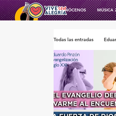
CONÓCENOS
MÚSICA 
Todas las entradas
Edua
Miguel Ángel Ortegan
Beatriz Flores De Alba
Vive con Alegría
na