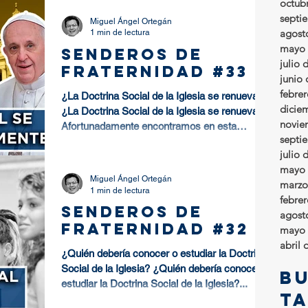
octub
septi
Miguel Ángel Ortegán
agost
1 min de lectura
mayo 
SENDEROS DE
julio 
FRATERNIDAD #33
junio
febre
¿La Doctrina Social de la Iglesia se renueva?
dicie
¿La Doctrina Social de la Iglesia se renueva?
novie
Afortunadamente encontramos en esta
septi
doctrina...
julio 
mayo 
Miguel Ángel Ortegán
marzo
1 min de lectura
febre
SENDEROS DE
agost
FRATERNIDAD #32
mayo 
abril 
¿Quién debería conocer o estudiar la Doctrina
Social de la Iglesia? ¿Quién debería conocer o
B
estudiar la Doctrina Social de la Iglesia?...
t