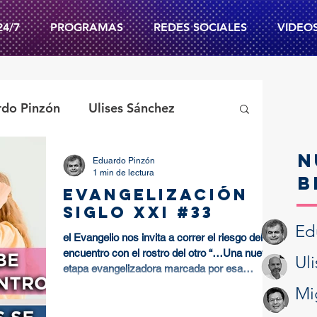
24/7
PROGRAMAS
REDES SOCIALES
VIDEO
rdo Pinzón
Ulises Sánchez
N
Eduardo Pinzón
Psic. Enrique Pacheco
1 min de lectura
B
EVANGELIZACIÓN
SIGLO XXI #33
Evangelio Diario
Ed
el Evangelio nos invita a correr el riesgo del
encuentro con el rostro del otro “…Una nueva
Ul
etapa evangelizadora marcada por esa
vidad
Cuaresma
alegría…...
Mi