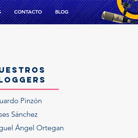
S
CONTACTO
BLOG
UESTROS
LOGGERS
uardo Pinzón
ises Sánchez
guel Ángel Ortegan