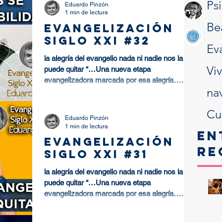
Ps
Eduardo Pinzón
1 min de lectura
Be
EVANGELIZACIÓN
SIGLO XXI #32
Ev
la alegría del evangelio nada ni nadie nos la
Vi
puede quitar “…Una nueva etapa
evangelizadora marcada por esa alegría…
na
para la marcha de la...
Cu
Eduardo Pinzón
1 min de lectura
En
EVANGELIZACIÓN
re
SIGLO XXI #31
la alegría del evangelio nada ni nadie nos la
puede quitar “…Una nueva etapa
evangelizadora marcada por esa alegría…
para la marcha de la...