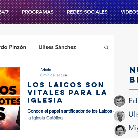
24/7
PROGRAMAS
REDES SOCIALES
VIDEO
rdo Pinzón
Ulises Sánchez
N
Admin
Psic. Enrique Pacheco
3 min de lectura
B
LOS LAICOS SON
VITALES PARA LA
Evangelio Diario
IGLESIA
Ed
Conoce el papel santificador de los Laicos en
Ul
la Iglesia Católica
vidad
Cuaresma
Mi