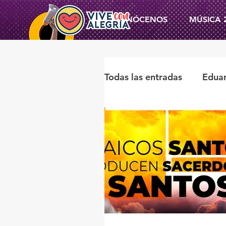
CONÓCENOS
MÚSICA 
Todas las entradas
Edua
Miguel Ángel Ortegan
Beatriz Flores De Alba
Vive con Alegría
na