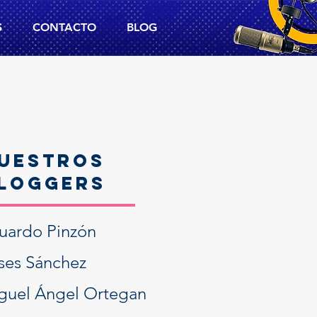
S
CONTACTO
BLOG
UESTROS
LOGGERS
uardo Pinzón
ises Sánchez
guel Ángel Ortegan