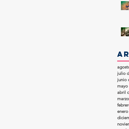
A
agost
julio 
junio
mayo 
abril 
marzo
febre
enero
dicie
novie