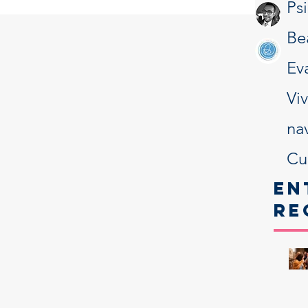
Ps
Be
Ev
Vi
na
Cu
En
re