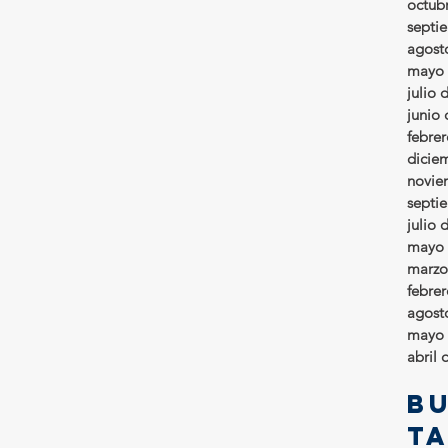
octub
septi
agost
mayo 
julio 
junio
febre
dicie
novie
septi
julio 
mayo 
marzo
febre
agost
mayo 
abril 
B
t