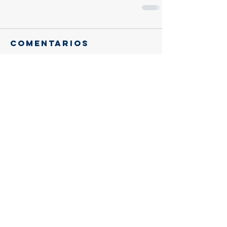
Comentarios
Escribir un comentario...
Entradas
recientes
Gracias, querido eusebio:
Trascendencia