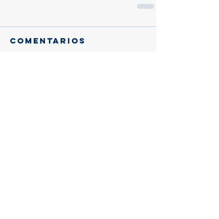
Comentarios
Escribir un comentario...
Entradas
recientes
Gracias, querido eusebio:
Trascendencia