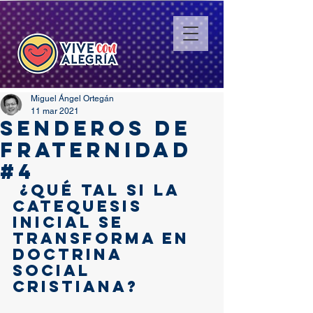
Miguel Ángel Ortegán
11 mar 2021
SENDEROS DE
FRATERNIDAD
#4
 ¿qué tal si la 
catequesis 
inicial se 
transforma en 
doctrina 
social 
cristiana?  