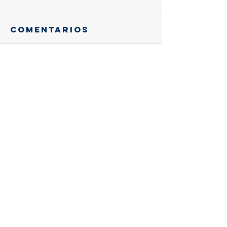
Comentarios
Escribir un comentario...
Entradas
recientes
Gracias, querido eusebio:
Trascendencia