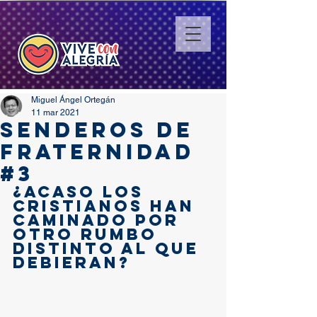
Miguel Ángel Ortegán
11 mar 2021
SENDEROS DE
FRATERNIDAD
#3
¿Acaso los 
cristianos han 
caminado por 
otro rumbo 
distinto al que 
debieran? 