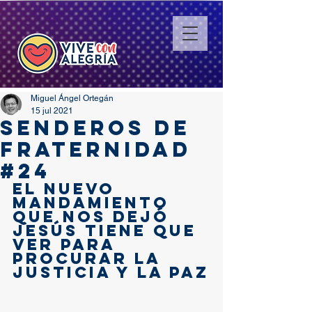
Miguel Ángel Ortegán
15 jul 2021
SENDEROS DE
FRATERNIDAD
#24
El nuevo 
mandamiento 
que nos dejó 
Jesús tiene que 
ver para 
procurar la 
justicia y la paz