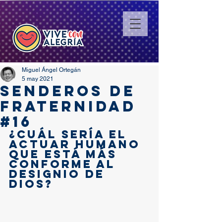
Miguel Ángel Ortegán
5 may 2021
SENDEROS DE
FRATERNIDAD
#16
¿Cuál sería el 
actuar humano 
que está más 
conforme al 
designio de 
Dios?