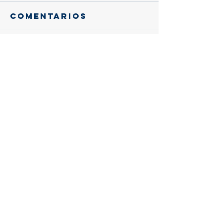
Comentarios
Escribir un comentario...
Entradas
recientes
Gracias, querido eusebio:
Trascendencia