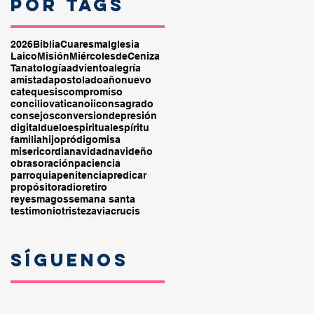
por tags
2026
Biblia
Cuaresma
Iglesia
Laico
Misión
MiércolesdeCeniza
Tanatología
adviento
alegría
amistad
apostolado
añonuevo
catequesis
compromiso
conciliovaticanoii
consagrado
consejos
conversion
depresión
digital
duelo
espiritual
espíritu
familia
hijopródigo
misa
misericordia
navidad
navideño
obras
oración
paciencia
parroquia
penitencia
predicar
propósito
radio
retiro
reyesmagos
semana santa
testimonio
tristeza
viacrucis
Síguenos