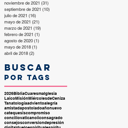
noviembre de 2021
(31)
31 entradas
septiembre de 2021
(10)
10 entradas
julio de 2021
(16)
16 entradas
mayo de 2021
(21)
21 entradas
marzo de 2021
(19)
19 entradas
febrero de 2021
(1)
1 entrada
agosto de 2020
(1)
1 entrada
mayo de 2018
(1)
1 entrada
abril de 2018
(2)
2 entradas
Buscar
por tags
2026
Biblia
Cuaresma
Iglesia
Laico
Misión
MiércolesdeCeniza
Tanatología
adviento
alegría
amistad
apostolado
añonuevo
catequesis
compromiso
conciliovaticanoii
consagrado
consejos
conversion
depresión
digital
duelo
espiritual
espíritu