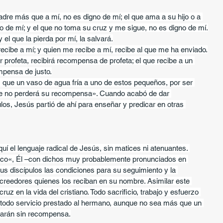
dre más que a mí, no es digno de mí; el que ama a su hijo o a 
o de mí; y el que no toma su cruz y me sigue, no es digno de mí.
 el que la pierda por mí, la salvará.
ecibe a mí; y quien me recibe a mí, recibe al que me ha enviado.
r profeta, recibirá recompensa de profeta; el que recibe a un 
ompensa de justo.
que un vaso de agua fría a uno de estos pequeños, por ser 
que no perderá su recompensa». Cuando acabó de dar 
los, Jesús partió de ahí para enseñar y predicar en otras 
uí el lenguaje radical de Jesús, sin matices ni atenuantes. 
lico«, Él –con dichos muy probablemente pronunciados en 
s discípulos las condiciones para su seguimiento y la 
reedores quienes los reciban en su nombre. Asimilar este 
ruz en la vida del cristiano. Todo sacrificio, trabajo y esfuerzo 
y todo servicio prestado al hermano, aunque no sea más que un 
darán sin recompensa.