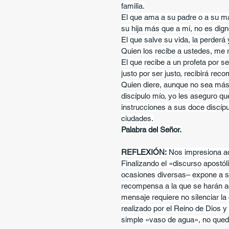
familia.
El que ama a su padre o a su ma
su hija más que a mí, no es dign
El que salve su vida, la perderá y
Quien los recibe a ustedes, me r
El que recibe a un profeta por se
justo por ser justo, recibirá rec
Quien diere, aunque no sea más 
discípulo mío, yo les aseguro 
instrucciones a sus doce discípu
ciudades.
Palabra del Señor.
REFLEXIÓN:
 Nos impresiona aq
Finalizando el «discurso apostó
ocasiones diversas– expone a su
recompensa a la que se harán ac
mensaje requiere no silenciar la c
realizado por el Reino de Dios 
simple «vaso de agua», no que