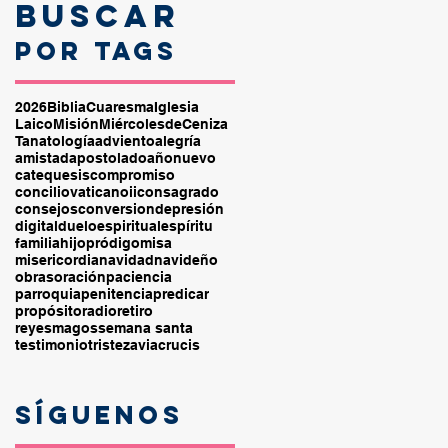
Buscar
por tags
2026
Biblia
Cuaresma
Iglesia
Laico
Misión
MiércolesdeCeniza
Tanatología
adviento
alegría
amistad
apostolado
añonuevo
catequesis
compromiso
conciliovaticanoii
consagrado
consejos
conversion
depresión
digital
duelo
espiritual
espíritu
familia
hijopródigo
misa
misericordia
navidad
navideño
obras
oración
paciencia
parroquia
penitencia
predicar
propósito
radio
retiro
reyesmagos
semana santa
testimonio
tristeza
viacrucis
Síguenos