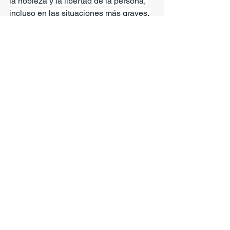
la nobleza y la libertad de la persona, 
incluso en las situaciones más graves, 
es la tabla de salvación, la 
esperanza...en los momentos en que la 
desesperación parece vencernos.... Es 
el primer don del resucitado, el 
sacramento de un perdón que resucita 
(Jn 20,23).