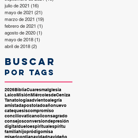
julio de 2021
(16)
16 entradas
mayo de 2021
(21)
21 entradas
marzo de 2021
(19)
19 entradas
febrero de 2021
(1)
1 entrada
agosto de 2020
(1)
1 entrada
mayo de 2018
(1)
1 entrada
abril de 2018
(2)
2 entradas
Buscar
por tags
2026
Biblia
Cuaresma
Iglesia
Laico
Misión
MiércolesdeCeniza
Tanatología
adviento
alegría
amistad
apostolado
añonuevo
catequesis
compromiso
conciliovaticanoii
consagrado
consejos
conversion
depresión
digital
duelo
espiritual
espíritu
familia
hijopródigo
misa
misericordia
navidad
navideño