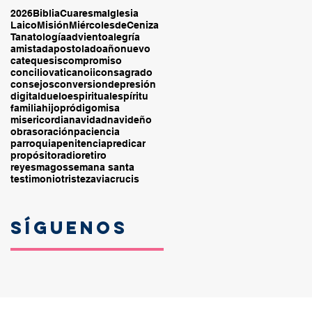
2026
Biblia
Cuaresma
Iglesia
Laico
Misión
MiércolesdeCeniza
Tanatología
adviento
alegría
amistad
apostolado
añonuevo
catequesis
compromiso
conciliovaticanoii
consagrado
consejos
conversion
depresión
digital
duelo
espiritual
espíritu
familia
hijopródigo
misa
misericordia
navidad
navideño
obras
oración
paciencia
parroquia
penitencia
predicar
propósito
radio
retiro
reyesmagos
semana santa
testimonio
tristeza
viacrucis
Síguenos