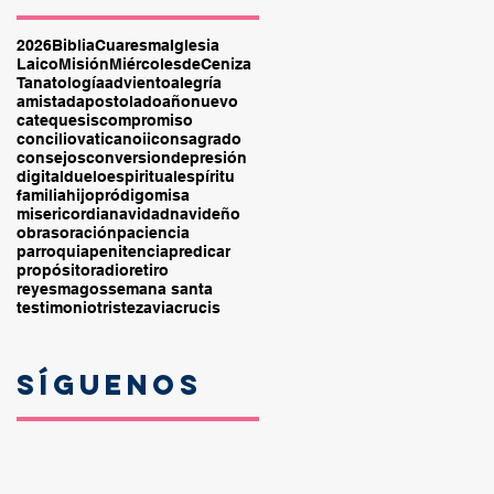
2026
Biblia
Cuaresma
Iglesia
Laico
Misión
MiércolesdeCeniza
Tanatología
adviento
alegría
amistad
apostolado
añonuevo
catequesis
compromiso
conciliovaticanoii
consagrado
consejos
conversion
depresión
digital
duelo
espiritual
espíritu
familia
hijopródigo
misa
misericordia
navidad
navideño
obras
oración
paciencia
parroquia
penitencia
predicar
propósito
radio
retiro
reyesmagos
semana santa
testimonio
tristeza
viacrucis
Síguenos