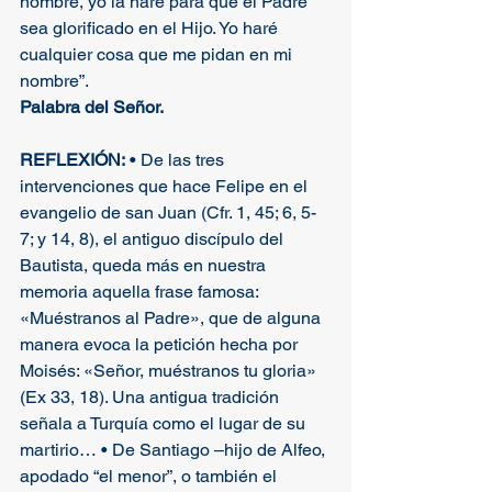
nombre, yo la haré para que el Padre 
sea glorificado en el Hijo. Yo haré 
cualquier cosa que me pidan en mi 
nombre”. 
Palabra del Señor.
REFLEXIÓN:
 • De las tres 
intervenciones que hace Felipe en el 
evangelio de san Juan (Cfr. 1, 45; 6, 5-
7; y 14, 8), el antiguo discípulo del 
Bautista, queda más en nuestra 
memoria aquella frase famosa: 
«Muéstranos al Padre», que de alguna 
manera evoca la petición hecha por 
Moisés: «Señor, muéstranos tu gloria» 
(Ex 33, 18). Una antigua tradición 
señala a Turquía como el lugar de su 
martirio… • De Santiago –hijo de Alfeo, 
apodado “el menor”, o también el 