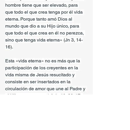
hombre tiene que ser elevado, para 
que todo el que crea tenga por él vida 
eterna. Porque tanto amó Dios al 
mundo que dio a su Hijo único, para 
que todo el que crea en él no perezca, 
sino que tenga vida eterna» (Jn 3, 14-
16).
Esta «vida eterna» no es más que la 
participación de los creyentes en la 
vida misma de Jesús resucitado y 
consiste en ser insertados en la 
circulación de amor que une al Padre y 
al Hijo, que son uno (cf. Jn 10, 30; 17, 
21-22).