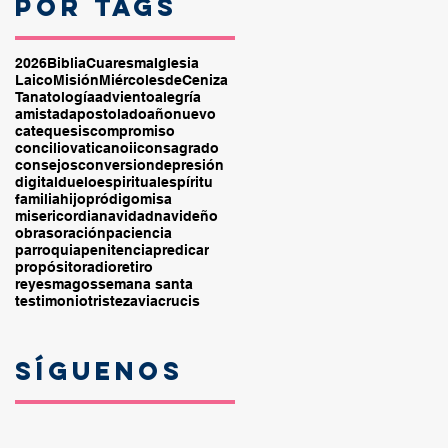
por tags
2026
Biblia
Cuaresma
Iglesia
Laico
Misión
MiércolesdeCeniza
Tanatología
adviento
alegría
amistad
apostolado
añonuevo
catequesis
compromiso
conciliovaticanoii
consagrado
consejos
conversion
depresión
digital
duelo
espiritual
espíritu
familia
hijopródigo
misa
misericordia
navidad
navideño
obras
oración
paciencia
parroquia
penitencia
predicar
propósito
radio
retiro
reyesmagos
semana santa
testimonio
tristeza
viacrucis
Síguenos