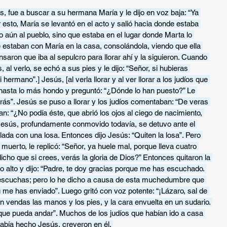
, fue a buscar a su hermana María y le dijo en voz baja: “Ya 
ír esto, María se levantó en el acto y salió hacia donde estaba 
o aún al pueblo, sino que estaba en el lugar donde Marta lo 
 estaban con María en la casa, consolándola, viendo que ella 
nsaron que iba al sepulcro para llorar ahí y la siguieron. Cuando 
al verlo, se echó a sus pies y le dijo: “Señor, si hubieras 
ermano”.] Jesús, [al verla llorar y al ver llorar a los judíos que 
asta lo más hondo y preguntó: “¿Dónde lo han puesto?” Le 
erás”. Jesús se puso a llorar y los judíos comentaban: “De veras 
n: “¿No podía éste, que abrió los ojos al ciego de nacimiento, 
Jesús, profundamente conmovido todavía, se detuvo ante el 
lada con una losa. Entonces dijo Jesús: “Quiten la losa”. Pero 
muerto, le replicó: “Señor, ya huele mal, porque lleva cuatro 
dicho que si crees, verás la gloria de Dios?” Entonces quitaron la 
lo alto y dijo: “Padre, te doy gracias porque me has escuchado. 
escuchas; pero lo he dicho a causa de esta muchedumbre que 
me has enviado”. Luego gritó con voz potente: “¡Lázaro, sal de 
on vendas las manos y los pies, y la cara envuelta en un sudario. 
 que pueda andar”. Muchos de los judíos que habían ido a casa 
había hecho Jesús, creyeron en él. 