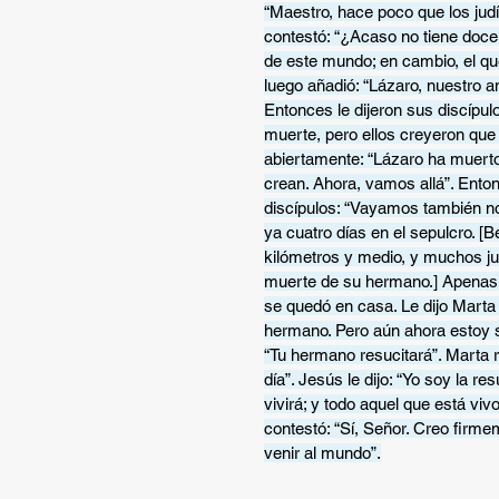
“Maestro, hace poco que los judí
contestó: “¿Acaso no tiene doce 
de este mundo; en cambio, el que 
luego añadió: “Lázaro, nuestro a
Entonces le dijeron sus discípul
muerte, pero ellos creyeron que 
abiertamente: “Lázaro ha muerto
crean. Ahora, vamos allá”. Ento
discípulos: “Vayamos también no
ya cuatro días en el sepulcro. 
kilómetros y medio, y muchos jud
muerte de su hermano.] Apenas o
se quedó en casa. Le dijo Marta 
hermano. Pero aún ahora estoy se
“Tu hermano resucitará”. Marta r
día”. Jesús le dijo: “Yo soy la r
vivirá; y todo aquel que está viv
contestó: “Sí, Señor. Creo firmem
venir al mundo”.