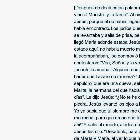
[Después de decir estas palabras
vino el Maestro y te llama”. Al o
Jesús, porque él no había llegad
había encontrado. Los judíos que
se levantaba y salía de prisa, pe
llegó María adonde estaba Jesús, 
estado aquí, no habría muerto mi h
la acompañaban,] se conmovió h
contestaron: “Ven, Señor, y lo v
¡cuánto lo amaba!” Algunos decía
hacer que Lázaro no muriera?” 
sepulcro, que era una cueva, sel
Marta, la hermana del que había 
días”. Le dijo Jesús: “¿No te he 
piedra. Jesús levantó los ojos a 
Yo ya sabía que tú siempre me 
me rodea, para que crean que tú 
ahí!” Y salió el muerto, atados c
Jesús les dijo: “Desátenlo, para
de Marta y María, al ver lo que 