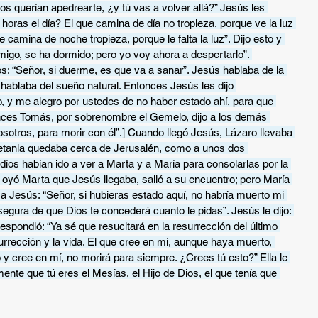
os querían apedrearte, ¿y tú vas a volver allá?” Jesús les 
horas el día? El que camina de día no tropieza, porque ve la luz 
camina de noche tropieza, porque le falta la luz”. Dijo esto y 
migo, se ha dormido; pero yo voy ahora a despertarlo”. 
os: “Señor, si duerme, es que va a sanar”. Jesús hablaba de la 
hablaba del sueño natural. Entonces Jesús les dijo 
, y me alegro por ustedes de no haber estado ahí, para que 
nces Tomás, por sobrenombre el Gemelo, dijo a los demás 
sotros, para morir con él”.] Cuando llegó Jesús, Lázaro llevaba 
[Betania quedaba cerca de Jerusalén, como a unos dos 
íos habían ido a ver a Marta y a María para consolarlas por la 
yó Marta que Jesús llegaba, salió a su encuentro; pero María 
a Jesús: “Señor, si hubieras estado aquí, no habría muerto mi 
gura de que Dios te concederá cuanto le pidas”. Jesús le dijo: 
espondió: “Ya sé que resucitará en la resurrección del último 
esurrección y la vida. El que cree en mí, aunque haya muerto, 
o y cree en mí, no morirá para siempre. ¿Crees tú esto?” Ella le 
ente que tú eres el Mesías, el Hijo de Dios, el que tenía que 