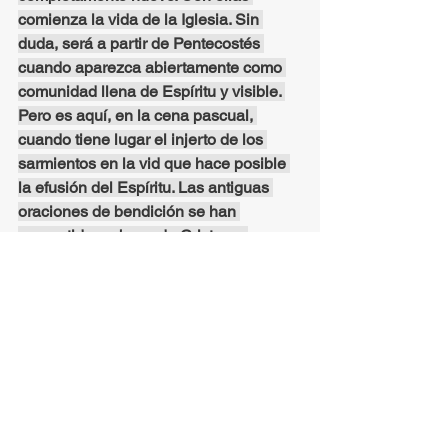
comienza la vida de la Iglesia. Sin 
duda, será a partir de Pentecostés 
cuando aparezca abiertamente como 
comunidad llena de Espíritu y visible. 
Pero es aquí, en la cena pascual, 
cuando tiene lugar el injerto de los 
sarmientos en la vid que hace posible 
la efusión del Espíritu. Las antiguas 
oraciones de bendición se han 
convertido en boca de Cristo en 
palabra creadora de vida...Por la última 
cena del Señor la comida pascual de la 
Antigua Alianza se ha convertido en la 
comida pascual de la Nueva Alianza.