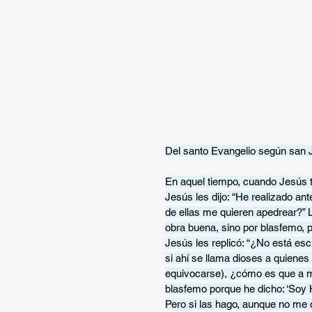
Del santo Evangelio según san 
En aquel tiempo, cuando Jesús te
Jesús les dijo: “He realizado a
de ellas me quieren apedrear?” 
obra buena, sino por blasfemo, 
Jesús les replicó: “¿No está esc
si ahí se llama dioses a quienes 
equivocarse), ¿cómo es que a mí
blasfemo porque he dicho: ‘Soy H
Pero si las hago, aunque no me 