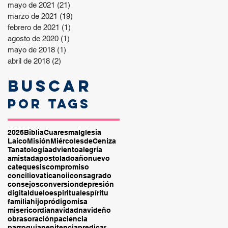
mayo de 2021
(21)
21 entradas
marzo de 2021
(19)
19 entradas
febrero de 2021
(1)
1 entrada
agosto de 2020
(1)
1 entrada
mayo de 2018
(1)
1 entrada
abril de 2018
(2)
2 entradas
Buscar
por tags
2026
Biblia
Cuaresma
Iglesia
Laico
Misión
MiércolesdeCeniza
Tanatología
adviento
alegría
amistad
apostolado
añonuevo
catequesis
compromiso
conciliovaticanoii
consagrado
consejos
conversion
depresión
digital
duelo
espiritual
espíritu
familia
hijopródigo
misa
misericordia
navidad
navideño
obras
oración
paciencia
parroquia
penitencia
predicar