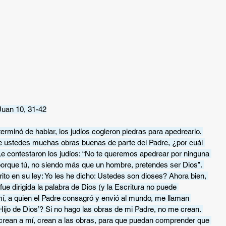
Juan 10, 31-42
rminó de hablar, los judíos cogieron piedras para apedrearlo. 
nte ustedes muchas obras buenas de parte del Padre, ¿por cuál 
Le contestaron los judíos: “No te queremos apedrear por ninguna 
porque tú, no siendo más que un hombre, pretendes ser Dios”. 
rito en su ley: Yo les he dicho: Ustedes son dioses? Ahora bien, 
fue dirigida la palabra de Dios (y la Escritura no puede 
, a quien el Padre consagró y envió al mundo, me llaman 
ijo de Dios’? Si no hago las obras de mi Padre, no me crean. 
crean a mí, crean a las obras, para que puedan comprender que 