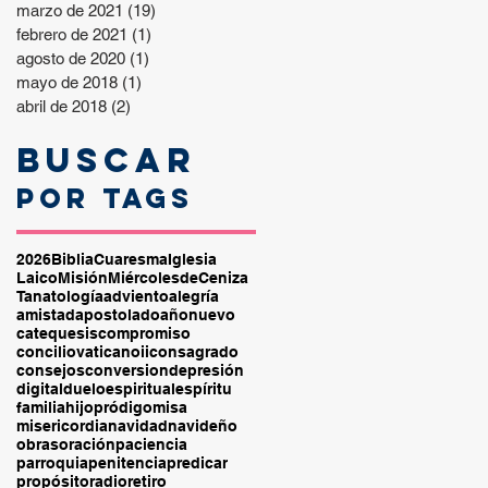
marzo de 2021
(19)
19 entradas
febrero de 2021
(1)
1 entrada
agosto de 2020
(1)
1 entrada
mayo de 2018
(1)
1 entrada
abril de 2018
(2)
2 entradas
Buscar
por tags
2026
Biblia
Cuaresma
Iglesia
Laico
Misión
MiércolesdeCeniza
Tanatología
adviento
alegría
amistad
apostolado
añonuevo
catequesis
compromiso
conciliovaticanoii
consagrado
consejos
conversion
depresión
digital
duelo
espiritual
espíritu
familia
hijopródigo
misa
misericordia
navidad
navideño
obras
oración
paciencia
parroquia
penitencia
predicar
propósito
radio
retiro