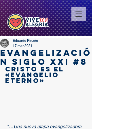
Eduardo Pinzón
17 mar 2021
EVANGELIZACIÓ
N SIGLO XXI #8
Cristo es el 
«Evangelio 
eterno»
  “…
Una nueva etapa evangelizadora 