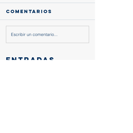
Comentarios
Escribir un comentario...
Entradas
recientes
Gracias, querido eusebio:
Trascendencia