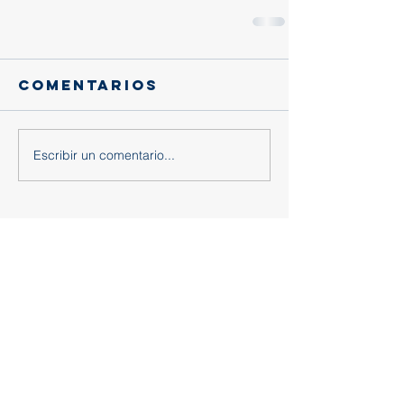
Comentarios
Escribir un comentario...
Entradas
recientes
Gracias, querido eusebio:
Trascendencia