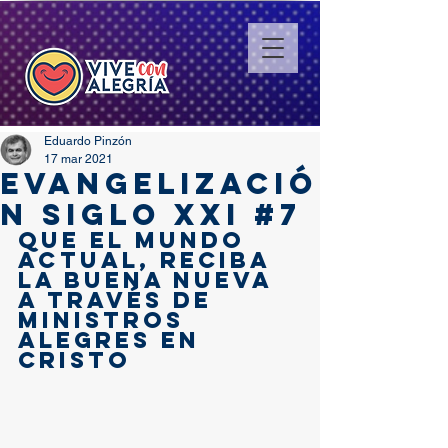
Eduardo Pinzón
17 mar 2021
EVANGELIZACIÓ
N SIGLO XXI #7
Que el mundo 
actual, reciba 
la buena nueva 
a través de 
ministros 
alegres en 
cristo