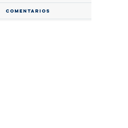
Comentarios
Escribir un comentario...
Entradas
recientes
Gracias, querido eusebio:
Trascendencia