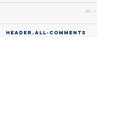
header.all-comments
comment-box.placeholder
Entradas
recientes
Gracias, querido eusebio:
Trascendencia