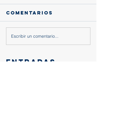
Comentarios
Escribir un comentario...
Entradas
recientes
Gracias, querido eusebio:
Trascendencia