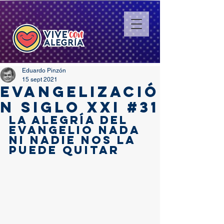
Eduardo Pinzón
15 sept 2021
EVANGELIZACIÓ
N SIGLO XXI #31
la alegría del 
evangelio nada 
ni nadie nos la 
puede quitar