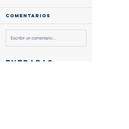
Comentarios
Escribir un comentario...
Entradas
recientes
Gracias, querido eusebio:
Trascendencia