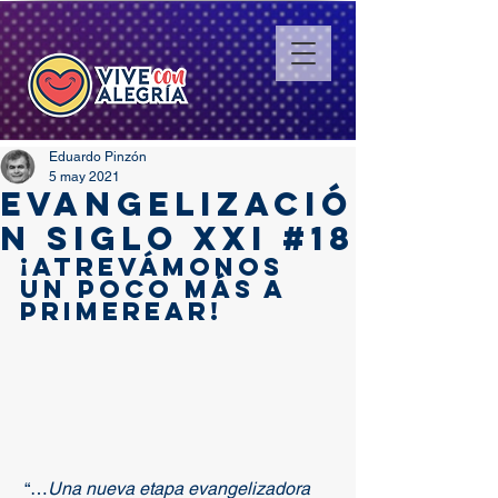
Eduardo Pinzón
5 may 2021
EVANGELIZACIÓ
N SIGLO XXI #18
¡Atrevámonos 
un poco más a 
primerear!
 “…
Una nueva etapa evangelizadora 