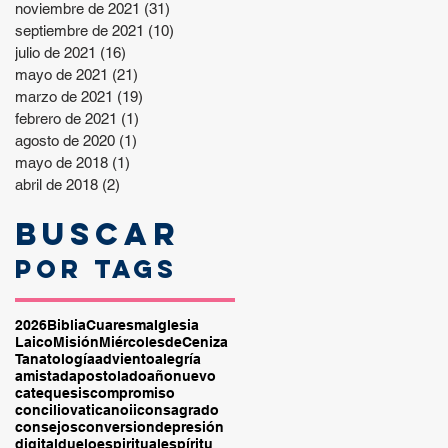
noviembre de 2021
(31)
31 entradas
septiembre de 2021
(10)
10 entradas
julio de 2021
(16)
16 entradas
mayo de 2021
(21)
21 entradas
marzo de 2021
(19)
19 entradas
febrero de 2021
(1)
1 entrada
agosto de 2020
(1)
1 entrada
mayo de 2018
(1)
1 entrada
abril de 2018
(2)
2 entradas
Buscar
por tags
2026
Biblia
Cuaresma
Iglesia
Laico
Misión
MiércolesdeCeniza
Tanatología
adviento
alegría
amistad
apostolado
añonuevo
catequesis
compromiso
conciliovaticanoii
consagrado
consejos
conversion
depresión
digital
duelo
espiritual
espíritu