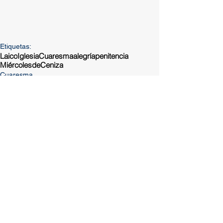
Etiquetas:
Laico
Iglesia
Cuaresma
alegría
penitencia
MiércolesdeCeniza
Cuaresma
Comentarios
Escribir un comentario...