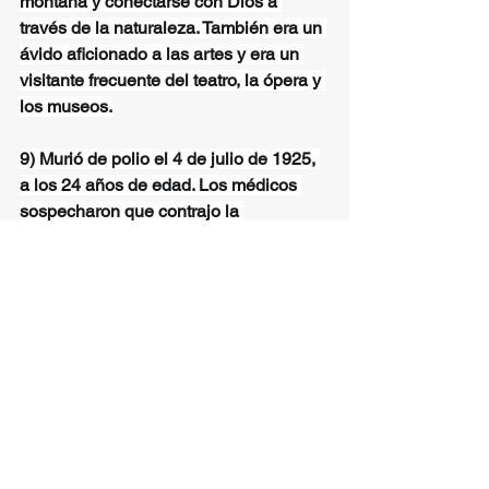
montaña y conectarse con Dios a 
través de la naturaleza. También era un 
ávido aficionado a las artes y era un 
visitante frecuente del teatro, la ópera y 
los museos.
9) Murió de polio el 4 de julio de 1925, 
a los 24 años de edad. Los médicos 
sospecharon que contrajo la 
enfermedad infecciosa mientras servía 
a los enfermos.
10) Su cuerpo fue encontrado intacto e 
incorrupto al ser exhumado el 31 de 
marzo de 1981.
Fue trasladado desde la tumba familiar 
en Pollone a la catedral de Turín. Los 
peregrinos, especialmente estudiantes 
y jóvenes, visitan su tumba para buscar 